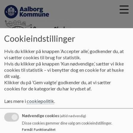
Cookieindstillinger
G
Klarup Skole
Hvis du klikker på knappen ’Accepter alle’, godkender du, at
å
Skolebestyrelsen
Dagsordener og referater
Arkiv 21/22
vi sætter cookies til brug for statistik.
t
Hvis du klikker på knappen ’Kun nødvendige,’ sætter vi ikke
i
cookies til statistik – vi benytter dog en cookie for at huske
Arkiv 21/22
l
dit valg.
h
Klikker du på ’Gem valgte’ godkender du, at vi sætter
o
cookies for de kategorier du har krydset af.
v
Løbende dagsorden fra skolebestyrelsesmøder 21/22
e
Læs mere i
cookiepolitik
.
d
i
Nødvendige cookies
n
(altid nødvendig)
d
Klarup Skole
Disse cookies gemmer dine valg om cookieindstillinger.
h
Formål
:
Funktionalitet
Hellasvej 17, 9270 Klarup