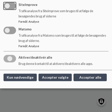
o
klarupskole@aalborg.dk
SiteImprove
l
Trafikanalyse fra Siteimprove som bruges til at følge de
+45 93520888
d
besøgendes brug af siderne
e
EAN NR.
5798003746395
Formål
:
Analyse
t
Tilgængelighedserklæring
Matomo
Sitemap
Trafikanalyse fra Matomo som bruges til at følge de besøgendes
brug af siderne.
Formål
:
Analyse
Cookie politik
Aktiver/deaktivér alle
Brug denne kontakt til at aktivere/deaktivere alle apps.
Kun nødvendige
Accepter valgte
Accepter alle