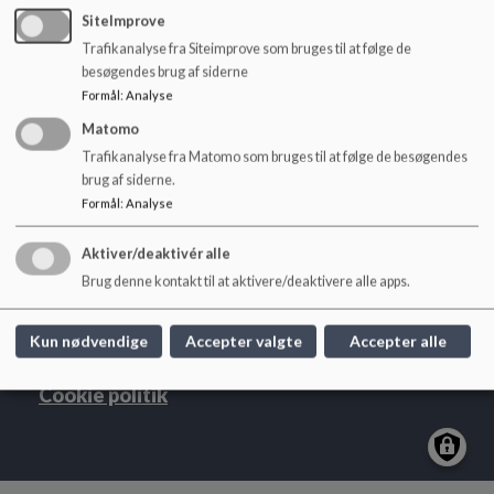
o
SiteImprove
l
Trafikanalyse fra Siteimprove som bruges til at følge de
d
besøgendes brug af siderne
e
Formål
:
Analyse
t
Klarup Skole
Matomo
Hellasvej 17, 9270 Klarup
Trafikanalyse fra Matomo som bruges til at følge de besøgendes
klarupskole@aalborg.dk
brug af siderne.
+45 93520888
Formål
:
Analyse
EAN NR.
5798003746395
Tilgængelighedserklæring
Aktiver/deaktivér alle
Sitemap
Brug denne kontakt til at aktivere/deaktivere alle apps.
Kun nødvendige
Accepter valgte
Accepter alle
Cookie politik