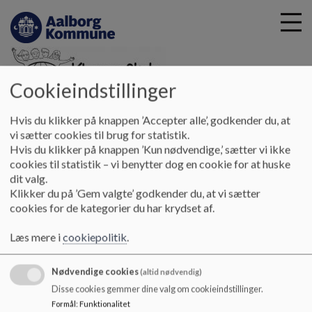
Cookieindstillinger
G
Klarup Skole
Hvis du klikker på knappen ’Accepter alle’, godkender du, at
å
Undervisning
Mellemtrin
Elevrådet på mellemtrinnet
vi sætter cookies til brug for statistik.
t
Hvis du klikker på knappen ’Kun nødvendige,’ sætter vi ikke
i
cookies til statistik – vi benytter dog en cookie for at huske
Elevrådet på mellemtrinnet
l
dit valg.
h
Klikker du på ’Gem valgte’ godkender du, at vi sætter
o
cookies for de kategorier du har krydset af.
v
Elevråd
e
Læs mere i
cookiepolitik
.
d
I starten af skoleåret vælger alle klasser en repræsentant og
i
en suppleant til elevrådet. elevrådet mødes med deres
Nødvendige cookies
n
(altid nødvendig)
elevrådskoordinator (lærer i udskolingen) en gang om
d
måneden, hvor de drøfter aktuelle emner.
Disse cookies gemmer dine valg om cookieindstillinger.
h
På det først elevrådsmøde vælges formand og næstformand.
Formål
:
Funktionalitet