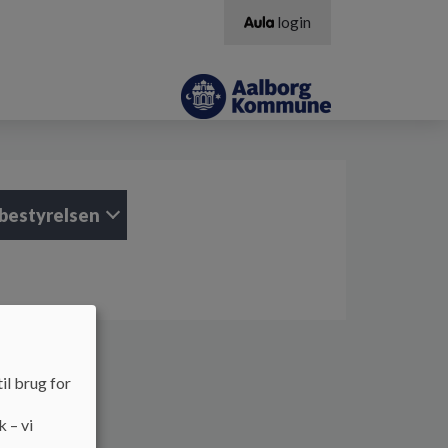
login
bestyrelsen
il brug for
k – vi