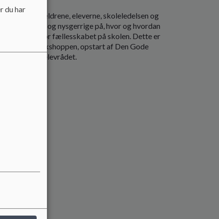
r du har
d mellem forældrene, eleverne, skoleledelsen og
være ambitiøse og nysgerrige på, hvor og hvordan
t medansvar for fællesskabet på skolen. Dette er
r for forældre-workshoppen, opstart af Den Gode
 ubeskåret til elevrådet.