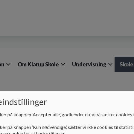
on
Om Klarup Skole
Undervisning
Skole
indstillinger
Skolebestyrelsen
ker på knappen ’Accepter alle’, godkender du, at vi sætter cookies t
Skolebestyrelsen
ker på knappen ’Kun nødvendige,’ sætter vi ikke cookies til statisti
 en cookie for at huske dit valg.