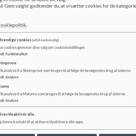
å ’Gem valgte’ godkender du, at vi sætter cookies for de kategorie
Skolebestyrelsens primære funktion er at skabe et bindele
skoleforvaltningen. Vores overordnede formål er altid at 
vi kan gøre en forskel som forældrevalgte og tage et aktiv
cookiepolitik
.
bl.a. afspejlet i vores årlige aktiviteter, hvor vi bl.a. stå
Klasse samt lotteriet til skolefesten, hvor overskuddet går
vendige cookies
(altid nødvendig)
se cookies gemmer dine valg om cookieindstillinger.
mål
:
Funktionalitet
eImprove
ikanalyse fra Siteimprove som bruges til at følge de besøgendes brug af siderne
mål
:
Analyse
tomo
fikanalyse fra Matomo som bruges til at følge de besøgendes brug af siderne.
mål
:
Analyse
iver/deaktivér alle
 denne kontakt til at aktivere/deaktivere alle apps.