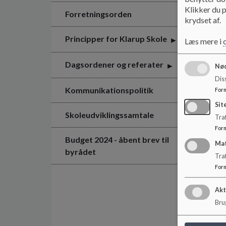
Klikker du p
Forretningsorden
krydset af.
Principper for Klarup Skole
Læs mere i
Dagsordener og referater
Nød
Dis
Kommunikationspolitik
For
Sit
Skoleudviklingssamtale
Traf
For
Budget 2024 - åbent brev til
Ma
byrådet
Tra
For
Akt
Brug