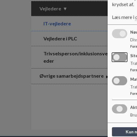
krydset af.
Vejledere
Læs mere i
IT-vejledere
Nød
Vejledere i PLC
Dis
For
Trivselsperson/inklusionsvejl
Sit
eder
Traf
For
Øvrige samarbejdspartnere
Ma
Tra
For
Akt
Brug
Kun 