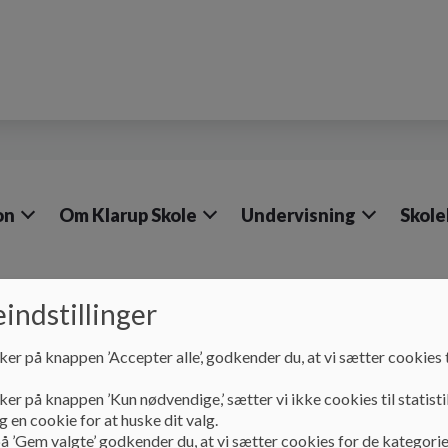
on
Om Klarup Skole
Undervisning
Skole
indstillinger
Kontakt
Vejledere
IT-vejledere
ker på knappen ’Accepter alle’, godkender du, at vi sætter cookies t
ker på knappen ’Kun nødvendige,’ sætter vi ikke cookies til statisti
IT-vejledere
 en cookie for at huske dit valg.
å ’Gem valgte’ godkender du, at vi sætter cookies for de kategorie