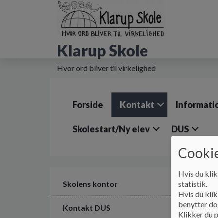
G
å
t
i
Klarup Skole
l
h
o
Hvor ord bliver til virkelighed
v
e
d
Forside
Kontakt
Informati
i
n
d
Skolestart/Ny elev
DUS
h
o
Cookie
l
d
Hvis du klik
e
Skolens kontor
statistik.
t
Hvis du klik
benytter dog
Kontakt DUS
Klikker du p