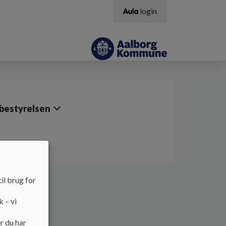
login
bestyrelsen
il brug for
k – vi
r du har