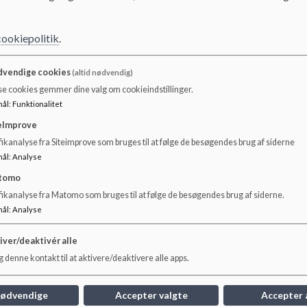
Michael Spelling
cookiepolitik
.
Tlf: 2069 9823
vendige cookies
(altid nødvendig)
se cookies gemmer dine valg om cookieindstillinger.
mål
:
Funktionalitet
eImprove
Brian Møller Andersen
ikanalyse fra Siteimprove som bruges til at følge de besøgendes brug af siderne
mål
:
Analyse
tomo
fikanalyse fra Matomo som bruges til at følge de besøgendes brug af siderne.
mål
:
Analyse
iver/deaktivér alle
 denne kontakt til at aktivere/deaktivere alle apps.
nødvendige
Accepter valgte
Accepter 