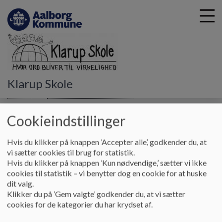
G
Klarup Skole
å
Kontakt
Øvrige samarbejdspartnere
PPR og psykolog
t
i
Cookieindstillinger
PPR og psykolog
l
h
Hvis du klikker på knappen ’Accepter alle’, godkender du, at
o
vi sætter cookies til brug for statistik.
v
Her kan du se de PPR-medarbejdere der er tilknyttet Klarup
Hvis du klikker på knappen ’Kun nødvendige,’ sætter vi ikke
e
Skole.
cookies til statistik – vi benytter dog en cookie for at huske
d
dit valg.
i
Skolepsykolog
Gitte Blok Andersen (Barsel)
Klikker du på ’Gem valgte’ godkender du, at vi sætter
n
cookies for de kategorier du har krydset af.
d
h
Skolepsykolog
Anine Roth Jacobsen