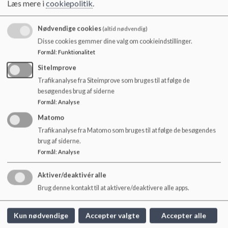
Læs mere i
cookiepolitik
.
o
l
Fysioterapeut
Camilla Nyborg
d
Nødvendige cookies
(altid nødvendig)
e
Disse cookies gemmer dine valg om cookieindstillinger.
Logopæd
Jette Schulz
t
Formål
:
Funktionalitet
Konsulent
Martina Eisenhardt Mosbæk
SiteImprove
Trafikanalyse fra Siteimprove som bruges til at følge de
besøgendes brug af siderne
Formål
:
Analyse
Her kan du læse om
Aalborg Kommunes PPR og
psykolog
Matomo
Trafikanalyse fra Matomo som bruges til at følge de besøgendes
brug af siderne.
Formål
:
Analyse
Klarup Skole
Aktiver/deaktivér alle
Hellasvej 17, 9270 Klarup
Brug denne kontakt til at aktivere/deaktivere alle apps.
klarupskole@aalborg.dk
+45 93520888
Kun nødvendige
Accepter valgte
Accepter alle
EAN NR.
5798003746395