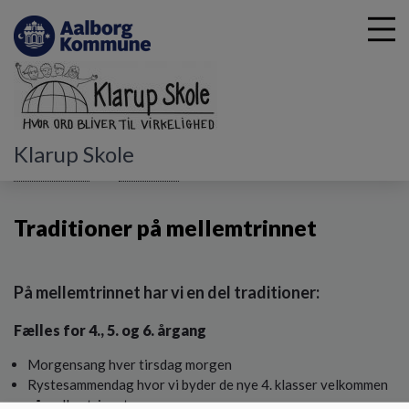
G
Klarup Skole
å
Undervisning
Mellemtrin
Traditioner på mellemtrinnet
t
i
Traditioner på mellemtrinnet
l
h
o
v
På mellemtrinnet har vi en del traditioner:
e
d
Fælles for 4., 5. og 6. årgang
i
n
Morgensang hver tirsdag morgen
d
Rystesammendag hvor vi byder de nye 4. klasser velkommen
h
på mellemtrinnet