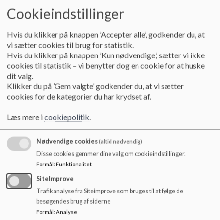
o
FN’s Store Læsedag 8. september hvert år.
Cookieindstillinger
l
Motionsdag fredag før efterårsferien
d
Halloween udsmykning af gange og klasser i slutningen af
Hvis du klikker på knappen ’Accepter alle’, godkender du, at
e
oktober
vi sætter cookies til brug for statistik.
t
Luciaoptog for de ældre beboere på Aktivitetscenteret d. 13.
Hvis du klikker på knappen ’Kun nødvendige,’ sætter vi ikke
december
cookies til statistik – vi benytter dog en cookie for at huske
Det traditionelle julebingo på mellemtrinnet til
dit valg.
juleafslutningen
Klikker du på ’Gem valgte’ godkender du, at vi sætter
Fastelavnsfest fredag inden vinterferien
cookies for de kategorier du har krydset af.
Skolefest med teaterforestilling torsdag før påskeferien
Læs mere i
cookiepolitik
.
Særligt for årgangene
Nødvendige cookies
(altid nødvendig)
4. årgang
Disse cookies gemmer dine valg om cookieindstillinger.
Formål
:
Funktionalitet
Intro til programmering med Microbit
SiteImprove
Trafikanalyse fra Siteimprove som bruges til at følge de
5. årgang
besøgendes brug af siderne
Formål
:
Analyse
First Lego League, hvor vi arbejder med programmering af