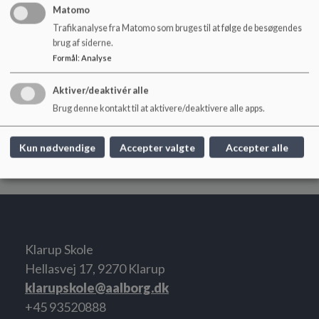
robotter og konkurrerer mod elever fra hele verden.
Matomo
Teaterforestilling / Musical til Skolefesten
Trafikanalyse fra Matomo som bruges til at følge de besøgendes
Skoleskak
brug af siderne.
Formål
:
Analyse
6. årgang
Aktiver/deaktivér alle
Projekt Edison hvor vi arbejder projektorienteret med støtte
Brug denne kontakt til at aktivere/deaktivere alle apps.
fra ÅbenAalborg og Fonden for Entreprenørskab.
Lejrskole til Skagen i august/september
Rusmiddeluge i midt september i samarbejde med
Kun nødvendige
Accepter valgte
Accepter alle
Ungdomsskolen
Klarup Skole
Hellasvej 17, 9270 Klarup
klarupskole@aalborg.dk
+45 93520888