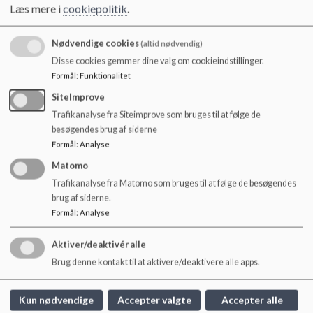
o
Ved co-teaching tilrettelægges undervisningen i en del af
Læs mere i
cookiepolitik
.
l
fagene, således at eleverne arbejder i mindre grupper, og der
d
er en ekstra lærer eller pædagog med i klassen.
Nødvendige cookies
(altid nødvendig)
e
Undervisningen kan f.eks. struktureres, så eleverne har
Disse cookies gemmer dine valg om cookieindstillinger.
t
parallelundervisning i to halvdele af klassen. Det kan også
Formål
:
Funktionalitet
være, at klassen er inddelt i tre “stationer”, hvor eleverne
arbejder med det samme fagligt indhold med forskellige
SiteImprove
tilgange. Skolens vejlederteam kan bookes til co-teaching-
Trafikanalyse fra Siteimprove som bruges til at følge de
forløb og har til opgave at undervise og støtte faglærere og
besøgendes brug af siderne
pædagoger i planlægning, udførelse og evaluering af forløb
Formål
:
Analyse
med co-teaching.
Matomo
Trafikanalyse fra Matomo som bruges til at følge de besøgendes
brug af siderne.
Formål
:
Analyse
Klarup Skole
Aktiver/deaktivér alle
Hellasvej 17, 9270 Klarup
Brug denne kontakt til at aktivere/deaktivere alle apps.
klarupskole@aalborg.dk
+45 93520888
Kun nødvendige
Accepter valgte
Accepter alle