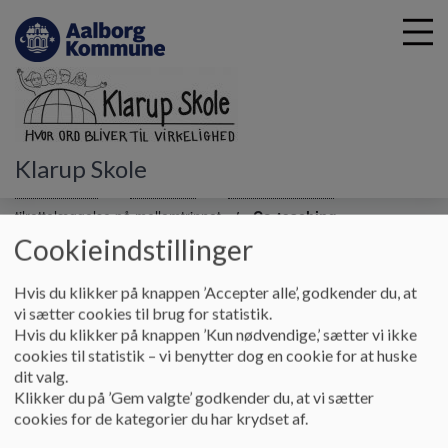
G
Klarup Skole
å
Undervisning
Mellemtrin
Undervisningens
t
tilrettelæggelse på mellemtrinnet
Co-teaching
i
Cookieindstillinger
l
h
Co-teaching
o
Hvis du klikker på knappen ’Accepter alle’, godkender du, at
v
vi sætter cookies til brug for statistik.
e
Hvis du klikker på knappen ’Kun nødvendige,’ sætter vi ikke
Co-teaching i overgange
d
cookies til statistik – vi benytter dog en cookie for at huske
i
På Klarup Skole har vi fokus på, hvordan vi kan hjælpe vores
dit valg.
n
elever i de overgange, de møder i livet. For at lykkes med
Klikker du på ’Gem valgte’ godkender du, at vi sætter
d
dette bruger vi bl.a. co-teaching på alle årgange.
cookies for de kategorier du har krydset af.
h