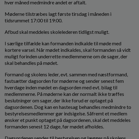
hver måned medmindre andet er aftalt.
Møderne tilstræbes lagt første tirsdag i måneden i
tidsrummet 17:00 til 19:00.
Afbud skal meddeles skolelederen tidligst muligt.
I særlige tilfælde kan formanden indkalde til møde med
kortere varsel. Når mødet indkaldes, skal formanden så vidt
muligt forinden underrette medlemmerne om de sager, der
skal behandles på mødet.
Formand og skolens leder, evt. sammen med næstformand,
fastsætter dagsorden for møderne og sender senest fem
hverdage inden mødet en dagsorden med evt. bilag til
medlemmerne. På møderne kan der normalt ikke træffes
beslutninger om sager, der ikke forud er optaget på
dagsordenen. Dog kan en hastesag behandles medmindre to
bestyrelsesmedlemmer gør indsigelse. Såfremt et medlem
ønsker et punkt optaget på dagsordenen, skal det meddeles
formanden senest 12 dage, før mødet afholdes.
Dagsordenen sendes til bestyrelsen og lægges på skolens