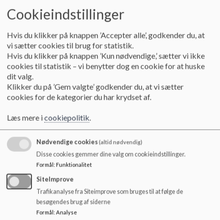
medlemmer, herunder at opgaven som mødeleder på det
Cookieindstillinger
enkelte dagsordenspunkt skifter under hensyn til at opgaven
som mødeleder ikke varetages af samme person, som
indleder eller præsenterer det enkelte emne på dagsordenen.
Hvis du klikker på knappen ’Accepter alle’, godkender du, at
vi sætter cookies til brug for statistik.
Mødeform
Hvis du klikker på knappen ’Kun nødvendige,’ sætter vi ikke
cookies til statistik – vi benytter dog en cookie for at huske
Skolebestyrelsens virksomhed udøves i henhold til
dit valg.
folkeskolelovens § 44 (
Læs Folkeskolelovens § 44
) - samt
Klikker du på ’Gem valgte’ godkender du, at vi sætter
de af Aalborg byråd fastsatte vedtægter med bilag (
Læs
cookies for de kategorier du har krydset af.
Aalborg Kommunes vedtægter for skolebestyrelser
).
Skolebestyrelsens møder afholdes for lukkede døre.
Læs mere i
cookiepolitik
.
Skolebestyrelsen udøver kun sin virksomhed i møder,
medmindre andet er besluttet i bestyrelsen, f.eks. delegation
Nødvendige cookies
(altid nødvendig)
til formanden eller et medlem. Intet bestyrelsesmedlem kan
Disse cookies gemmer dine valg om cookieindstillinger.
alene udøve bestyrelsens beføjelser. Formanden er dog
Formål
:
Funktionalitet
berettiget til at ekspedere uopsættelige sager. På
næstfølgende møde orienterer formanden om sagen.
SiteImprove
Trafikanalyse fra Siteimprove som bruges til at følge de
Beslutninger
besøgendes brug af siderne
Skolebestyrelsen er beslutningsdygtig, når mere end
Formål
:
Analyse