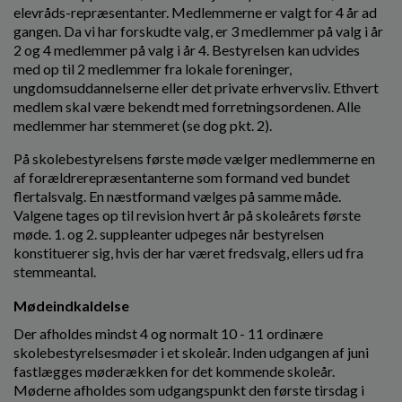
o
elevråds-repræsentanter. Medlemmerne er valgt for 4 år ad
l
gangen. Da vi har forskudte valg, er 3 medlemmer på valg i år
d
2 og 4 medlemmer på valg i år 4. Bestyrelsen kan udvides
e
med op til 2 medlemmer fra lokale foreninger,
t
ungdomsuddannelserne eller det private erhvervsliv. Ethvert
medlem skal være bekendt med forretningsordenen. Alle
medlemmer har stemmeret (se dog pkt. 2).
På skolebestyrelsens første møde vælger medlemmerne en
af forældrerepræsentanterne som formand ved bundet
flertalsvalg. En næstformand vælges på samme måde.
Valgene tages op til revision hvert år på skoleårets første
møde. 1. og 2. suppleanter udpeges når bestyrelsen
konstituerer sig, hvis der har været fredsvalg, ellers ud fra
stemmeantal.
Mødeindkaldelse
Der afholdes mindst 4 og normalt 10 - 11 ordinære
skolebestyrelsesmøder i et skoleår. Inden udgangen af juni
fastlægges møderækken for det kommende skoleår.
Møderne afholdes som udgangspunkt den første tirsdag i