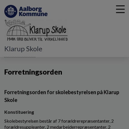
G
Klarup Skole
å
Skolebestyrelsen
Forretningsorden
t
i
Forretningsorden
l
h
o
v
Forretningsorden for skolebestyrelsen på Klarup
e
Skole
d
i
Konstituering
n
d
Skolebestyrelsen består af 7 forældrerepræsentanter, 2
h
forældresuppleanter, 2 medarbejderrepræsentanter, 2