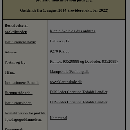
professionsbachelor som pædagog.
o
l
Gældende fra 1. august 2014  (revideret oktober 2022)
d
e
Beskrivelse af 
t
Klarup Skole og dus-ordning
praktikstedet:
Hellasvej 17
Institutionens navn:
9270 Klarup
Adresse:
Kontor: 93520888 og Dus-leder: 93520897
Postnr. og By:
klarupskole@aalborg.dk
Tlf.nr.:
www.klarupskole.dk
Institutionens E-mail:
DUS-leder Christina Tedaldi Landler
Hjemmeside adr.: 
DUS-leder Christina Tedaldi Landler
Institutionsleder:
Kontaktperson for praktik 
Kommunal
i pædagoguddannelsen:
Kommunal: 