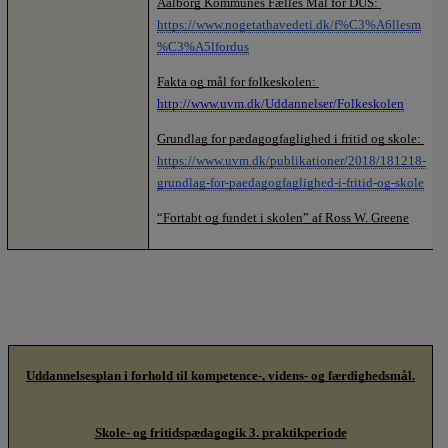
Aalborg Kommunes Fælles Mål for DUS: 
https://www.nogetathavedeti.dk/f%C3%A6llesm
%C3%A5lfordus
Fakta og mål for folkeskolen: 
http://www.uvm.dk/Uddannelser/Folkeskolen
Grundlag for pædagogfaglighed i fritid og skole: 
https://www.uvm.dk/publikationer/2018/181218-
grundlag-for-paedagogfaglighed-i-fritid-og-skole
“Fortabt og fundet i skolen” af Ross W. Greene
Uddannelsesplan i forhold til kompetence-, videns- og færdighedsmål.
Skole- og fritidspædagogik 3. praktikperiode