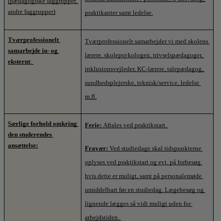
(pædagogiske faggrupper, 
andre faggrupper)
praktikanter samt ledelse.
Tværprofessionelt 
Tværprofessionelt samarbejder vi med skolens 
samarbejde in- og 
lærere, skolepsykologen, trivselspædagoger, 
eksternt
: 
inklusionsvejleder, KC-lærere, talepædagog, 
sundhedsplejerske, teknisk/service, ledelse 
m.fl.
Særlige forhold omkring 
Ferie: 
Aftales ved praktikstart. 
den studerendes 
ansættelse:
Fravær: 
Ved studiedage skal tidspunkterne 
oplyses ved praktikstart og evt. på forbesøg 
hvis dette er muligt, samt på personalemøde 
umiddelbart før en studiedag. Lægebesøg og 
lignende lægges så vidt muligt uden for 
arbejdstiden. 