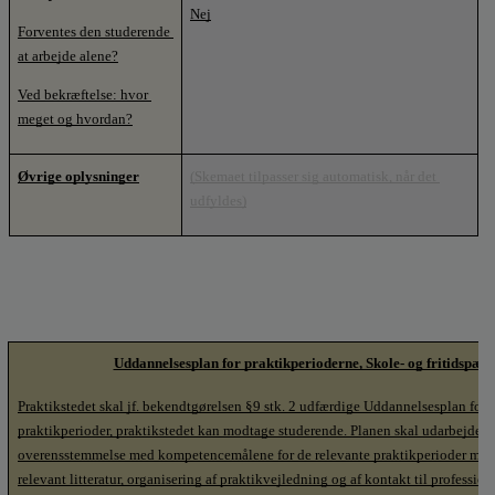
Nej
Forventes den studerende 
at arbejde alene?
Ved bekræftelse: hvor 
meget og hvordan?
Øvrige oplysninger
(Skemaet tilpasser sig automatisk, når det 
udfyldes)
Uddannelsesplan for praktikperioderne, Skole- og fritidspæd
Praktikstedet skal jf. bekendtgørelsen §9 stk. 2 udfærdige Uddannelsesplan for d
praktikperioder, praktikstedet kan modtage studerende. Planen skal udarbejdes i 
overensstemmelse med kompetencemålene for de relevante praktikperioder med a
relevant litteratur, organisering af praktikvejledning og af kontakt til profession