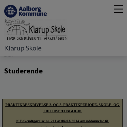
G
Klarup Skole
å
DUS
Studerende
t
i
Studerende
l
h
o
v
e
d
PRAKTIKBESKRIVELSE 2. OG 3. PRAKTIKPERIODE, SKOLE- OG 
i
n
FRITIDSPÆDAGOGIK
d
jf. Bekendtgørelse nr. 211 af 06/03/2014 om uddannelse til 
h