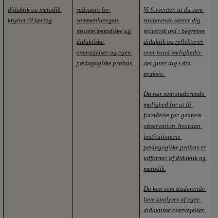
didaktik og metodik 
redegøre for 
Vi forventer, at du som 
knyttet til læring
sammenhængen 
studerende sætter dig 
mellem metodiske og 
teoretisk ind i begrebet 
didaktiske 
didaktik og reflekterer 
overvejelser og egen 
over hvad muligheder 
pædagogiske praksis,
det giver dig i din 
praksis. 
Du har som studerende 
mulighed for at få 
forståelse for, gennem 
observation, hvordan 
institutionens 
pædagogiske praksis er 
udformet af didaktik og 
metodik.
Du kan som studerende 
lave analyser af egne 
didaktiske overvejelser 