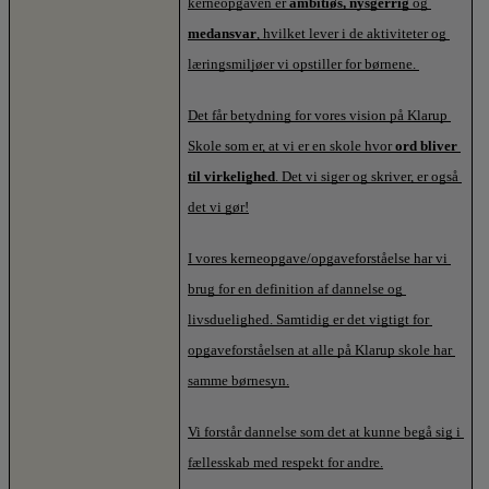
kerneopgaven er 
ambitiøs, nysgerrig 
og
medansvar
, hvilket lever i de aktiviteter og 
læringsmiljøer vi opstiller for børnene. 
Det får betydning for vores vision på Klarup 
Skole som er, at vi er en skole hvor 
ord bliver 
til virkelighed
. Det vi siger og skriver, er også 
det vi gør!
I vores kerneopgave/opgaveforståelse har vi 
brug for en definition af dannelse og 
livsduelighed. Samtidig er det vigtigt for 
opgaveforståelsen at alle på Klarup skole har 
samme børnesyn.
Vi forstår dannelse som det at kunne begå sig i 
fællesskab med respekt for andre.