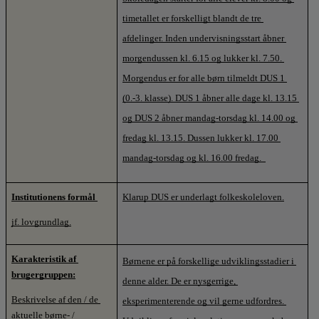
timetallet er forskelligt blandt de tre 
afdelinger. Inden undervisningsstart åbner 
morgendussen kl. 6.15 og lukker kl. 7.50. 
Morgendus er for alle børn tilmeldt DUS 1 
(0.-3. klasse). DUS 1 åbner alle dage kl. 13.15 
og DUS 2 åbner mandag-torsdag kl. 14.00 og 
fredag kl. 13.15. Dussen lukker kl. 17.00 
mandag-torsdag og kl. 16.00 fredag.  
Institutionens formål
Klarup DUS er underlagt folkeskoleloven.
jf. lovgrundlag.
Karakteristik af 
Børnene er på forskellige udviklingsstadier i 
brugergruppen:
denne alder. De er nysgerrige, 
Beskrivelse af den / de 
eksperimenterende og vil gerne udfordres. 
aktuelle børne- / 