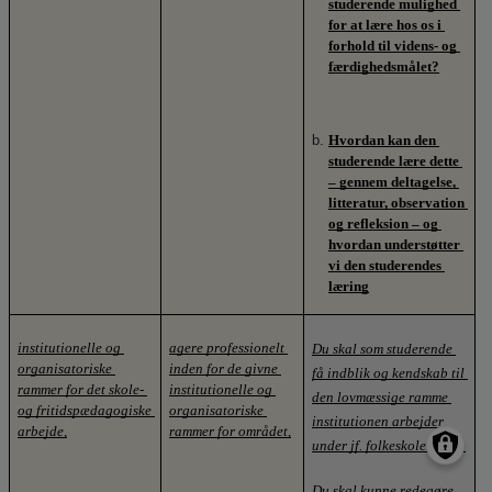
studerende mulighed 
for at lære hos os i 
forhold til videns- og 
færdighedsmålet?
Hvordan kan den 
studerende lære dette 
– gennem deltagelse, 
litteratur, observation 
og refleksion – og 
hvordan understøtter 
vi den studerendes 
læring
institutionelle og 
agere professionelt 
Du skal som studerende 
organisatoriske 
inden for de givne 
få indblik og kendskab til 
rammer for det skole- 
institutionelle og 
den lovmæssige ramme 
og fritidspædagogiske 
organi
s
atoriske 
institutionen arbejder 
arbejde,
rammer for området,
under jf. folkeskoleloven. 
Du skal kunne redegøre 