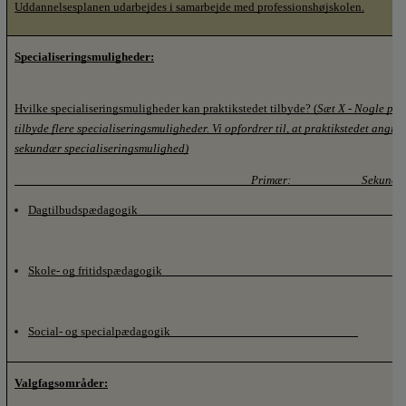
Uddannelsesplanen udarbejdes i samarbejde med professionshøjskolen.
Specialiseringsmuligheder:
Hvilke specialiseringsmuligheder kan praktikstedet tilbyde? (
Sæt X - Nogle prak
tilbyde flere specialiseringsmuligheder. Vi opfordrer til, at praktikstedet angive
sekundær specialiseringsmulighed)
                                                                                       Primær:                          Sekund
Dagtilbudspædagogik                                                                                                      
Skole- og fritidspædagogik                                                                                          
Social- og specialpædagogik                                                                     
Valgfagsområder: