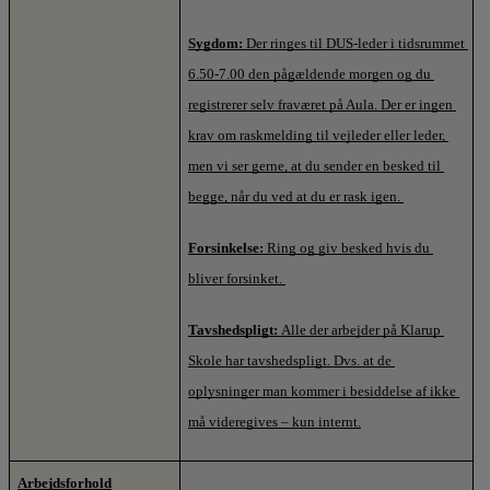
Sygdom: 
Der ringes til DUS-leder i tidsrummet 
6.50-7.00 den pågældende morgen og du 
registrerer selv fraværet på Aula. Der er ingen 
krav om raskmelding til vejleder eller leder, 
men vi ser gerne, at du sender en besked til 
begge, når du ved at du er rask igen. 
Forsinkelse: 
Ring og giv besked hvis du 
bliver forsinket. 
Tavshedspligt: 
Alle der arbejder på Klarup 
Skole har tavshedspligt. Dvs. at de 
oplysninger man kommer i besiddelse af ikke 
må videregives – kun internt.
Arbejdsforhold