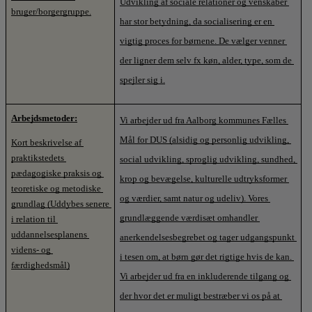
Udvikling af sociale relationer og venskaber 
bruger/borgergruppe.
har stor betydning, da socialisering er en 
vigtig proces for børnene. De vælger venner 
der ligner dem selv fx køn, alder, type, som de 
spejler sig i.
Arbejdsmetoder:
Vi arbejder ud fra Aalborg kommunes Fælles 
Mål for DUS (alsidig og personlig udvikling, 
Kort beskrivelse af 
praktikstedets 
social udvikling, sproglig udvikling, sundhed, 
pædagogiske praksis og 
krop og bevægelse, kulturelle udtryksformer 
teoretiske og metodiske 
og værdier, samt natur og udeliv). Vores 
grundlag (Uddybes senere 
grundlæggende værdisæt omhandler 
i relation til 
uddannelsesplanens 
anerkendelsesbegrebet og tager udgangspunkt 
videns- og 
i tesen om, at børn gør det rigtige hvis de kan. 
færdighedsmål)
Vi arbejder ud fra en inkluderende tilgang og 
der hvor det er muligt bestræber vi os på at 