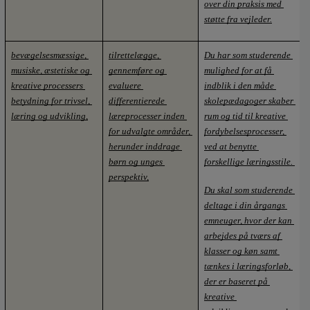
over din praksis med 
støtte fra vejleder.
bevægelsesmæssige, 
tilrettelægge, 
Du har som studerende 
musiske, æstetiske og 
gennemføre og 
mulighed for at få 
kreative processers 
evaluere 
indblik i den måde 
betydning for trivsel, 
differentierede 
skolepædagoger skaber 
læring og udvikling,
læreprocesser inden 
rum og tid til kreative 
for udvalgte områder, 
fordybelsesprocesser, 
herunder inddrage 
ved at benytte 
børn og unges 
forskellige læringsstile. 
perspektiv,
Du skal som studerende 
deltage i din årgangs 
emneuger, hvor der kan 
arbejdes på tværs af 
klasser og køn samt 
tænkes i læringsforløb, 
der er baseret på 
kreative 