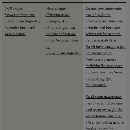
6-18 åriges 
tilrettelægge 
Du har som studerende 
forudsætninger og 
differentierede 
mulighed for at 
udviklingsmuligheder, 
pædagogiske 
observere institutionens 
herunder børn med 
aktiviteter gennem 
arbejde med børnenes 
særlig behov.
analyse af børn og 
selvforståelse gennem 
unges forudsætninger 
det fællesskab de er i. 
og 
Du vil have mulighed for 
udviklingsmuligheder.
at arbejde på at 
fremhæve børnenes 
individuelle ressourcer 
og fremhæve hvorfor de 
netop er vigtige i 
fællesskabet. 
Du får som studerende 
mulighed for at arbejde 
med tesen om, at for du 
kan behandle alle ens, 
bliver du nødt til at lave 
forskellige regler. 