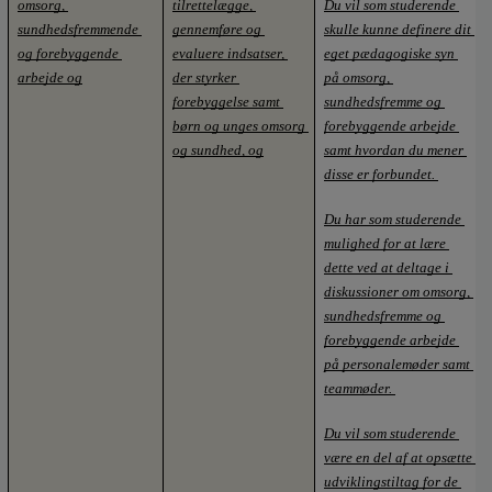
omsorg, 
tilrettelægge, 
Du vil som studerende 
sundhedsfremmende 
gennemføre og 
skulle kunne definere dit 
og forebyggende 
evaluere indsatser, 
eget pædagogiske syn 
arbejde og
der styrker 
på omsorg, 
forebyggelse samt 
sundhedsfremme og 
børn og unges omsorg 
forebyggende arbejde 
og sundhed, og
samt hvordan du mener 
disse er forbundet. 
Du har som studerende 
mulighed for at lære 
dette ved at deltage i 
diskussioner om omsorg, 
sundhedsfremme og 
forebyggende arbejde 
på personalemøder samt 
teammøder. 
Du vil som studerende 
være en del af at opsætte 
udviklingstiltag for de 