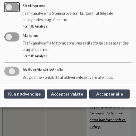
SiteImprove
og refleksive rum, hvor 
vi kan diskutere 
Trafikanalyse fra Siteimprove som bruges til at følge de
hinandens praksis. 
besøgendes brug af siderne
Derfor vil du som 
Formål
:
Analyse
studerende få indblik i, 
Matomo
hvordan CPS og 
Trafikanalyse fra Matomo som bruges til at følge de besøgendes
anerkendende 
brug af siderne.
kommunikation kan 
Formål
:
Analyse
anvendes som 
kommunikationsredskab 
Aktiver/deaktivér alle
i det kollegiale samspil. 
Brug denne kontakt til at aktivere/deaktivere alle apps.
På ugentlige 
personalemøder vil du 
som studerende have dit 
Kun nødvendige
Accepter valgte
Accepter alle
eget punkt på 
dagsordenen, hvor vi 
forventer du til hver 
gang har forberedt et 
oplæg.