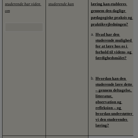
studerende har viden 
studerende kan
læring kan etableres 
om
gennem den daglige 
pædagogiske praksis og 
praktikvejledningen?
Hvad har den 
studerende mulighed 
for at lære hos os i 
forhold til videns- og 
færdighedsmålet?
Hvordan kan den 
studerende lære dette 
– gennem deltagelse, 
litteratur, 
observation og 
refleksion – og 
hvordan understøtter 
vi den studerendes 
læring?