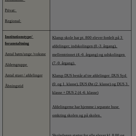
Privat: 
Regional:
Institutionstype/ 
Klarup skole har pt. 800 elever fordelt på 3 
foranstaltning
afdelinger; indskolingen (0.-3. årgang), 
Antal børn/unge /voksne
mellemtrinnet (4.-6. årgang) og udskolingen 
(7.-9. årgang). 
Aldersgruppe 
Antal stuer / afdelinger
Klarup DUS består af tre afdelinger: DUS Syd 
(0. og 1. klasse), DUS Øst (2. klasse) og DUS 3. 
Åbningstid
klasse + DUS 2 (4.-6. klasse)
Afdelingerne har hjemme i separate huse 
omkring skolen og på skolen. 
Skoledagen starter for alle elever kl. 8.00 og 