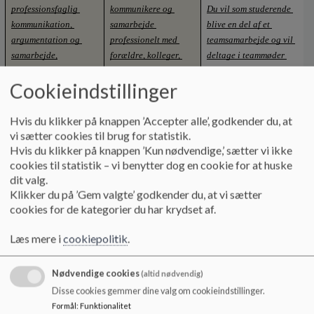
professionsfaglig 
kommunikere og 
Du vil som studerende 
kommunikation, 
samarbejde 
blive en del af et 
argumentation og 
professionelt med 
teamsamarbejde og vil 
samarbejde,
forældre, kolleger, 
deltage i teammøder 
lærere og andre 
med andre faggrupper. 
Cookieindstillinger
relevante aktører,
Her vil du kunne 
observere på det 
kommunikative samspil 
Hvis du klikker på knappen ’Accepter alle’, godkender du, at
mellem dine kollegaer. 
vi sætter cookies til brug for statistik.
Hvis du klikker på knappen ’Kun nødvendige,’ sætter vi ikke
Du vil som studerende få 
cookies til statistik – vi benytter dog en cookie for at huske
mulighed for at få 
dit valg.
indblik i og kendskab til 
Klikker du på ’Gem valgte’ godkender du, at vi sætter
samarbejdet mellem 
cookies for de kategorier du har krydset af.
lærer-pædagog, 
Læs mere i
cookiepolitik
.
herunder 
spændingsfeltet 
Nødvendige cookies
(altid nødvendig)
Vi bestræber os på at 
Disse cookies gemmer dine valg om cookieindstillinger.
gøre vores 
Formål
:
Funktionalitet
personalemøder til åbne 