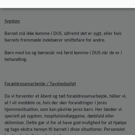
Sygdom
Barnet må ikke komme i DUS, såfremt det er sygt, eller hvis
barnets fremmøde indebærer smittefare for andre.
Børn med lus og børnesår må først komme i DUS når de er i
behandling.
Forældresamarbejde / Tavshedspligt
Da vi forventer et åbent og tæt forældresamarbejde, håber vi,
at I vil meddele os, hvis der sker forandringer i jeres
hjemmesituation, som kan påvirke jeres barn. Her tænker vi
specielt på sygdom, hospitalsindlæggelse, dødsfald eller
skilsmisse. Dette gør vi for at have god mulighed for at hjælpe
og tage ekstra hensyn til barnet i disse situationer. Personalet