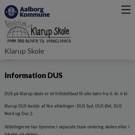
G
Klarup Skole
å
DUS
Information DUS
t
i
Information DUS
l
h
o
v
DUS på Klarup skole er et fritidstilbud til alle børn fra 0. kl. 6 kl.
e
d
Klarup DUS består af fire afdelinger: DUS Syd, DUS Øst, DUS
i
Nord og Dus 2.
n
d
Afdelingerne har hjemme i separate huse omkring skolen eller i
h
lokaler på skolen.