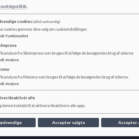
indskolingen
cookiepolitik
.
Hver mandag, onsdag og fredag startes der med morgensa
vendige cookies
(altid nødvendig)
se cookies gemmer dine valg om cookieindstillinger.
I undervisningen lægges der vægt på at have en fast struktu
mål
:
Funktionalitet
og en oversigt over både dagen og lektionens program. I in
eImprove
ansvaret for det faglige, men de suppleres i flere lektio
ikanalyse fra Siteimprove som bruges til at følge de besøgendes brug af siderne
undervisningen og det sociale i klassen. Pædagogerne ind
fra DUS-tiden.
mål
:
Analyse
tomo
fikanalyse fra Matomo som bruges til at følge de besøgendes brug af siderne.
mål
:
Analyse
iver/deaktivér alle
 denne kontakt til at aktivere/deaktivere alle apps.
nødvendige
Accepter valgte
Accepter 