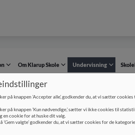
on
Om Klarup Skole
Undervisning
Skole
indstillinger
ker på knappen ’Accepter alle’, godkender du, at vi sætter cookies t
Undervisning
Indskoling
Undervisningens tilre
ker på knappen ’Kun nødvendige,’ sætter vi ikke cookies til statisti
 en cookie for at huske dit valg.
Undervisningens tilre
å ’Gem valgte’ godkender du, at vi sætter cookies for de kategorie