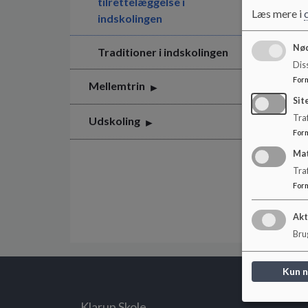
tilrettelæggelse i
Læs mere i
indskolingen
Nød
Traditioner i indskolingen
Dis
For
Mellemtrin
Sit
Traf
Udskoling
For
Ma
Tra
For
Akt
Brug
Kun 
Klarup Skole