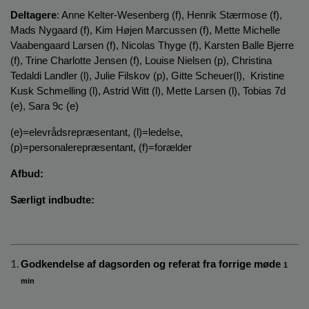
o
Deltagere
: Anne Kelter-Wesenberg (f), Henrik Stærmose (f), 
l
Mads Nygaard (f), Kim Højen Marcussen (f), Mette Michelle 
d
Vaabengaard Larsen (f), Nicolas Thyge (f), Karsten Balle Bjerre 
e
(f), Trine Charlotte Jensen (f), Louise Nielsen (p), Christina 
t
Tedaldi Landler (l), Julie Filskov (p), Gitte Scheuer(l),  Kristine 
Kusk Schmelling (l), Astrid Witt (l), Mette Larsen (l), Tobias 7d 
(e), Sara 9c (e) 
(e)=elevrådsrepræsentant, (l)=ledelse, 
(p)=personalerepræsentant, (f)=forælder
Afbud:
Særligt indbudte: 
Godkendelse af dagsorden og referat fra forrige møde 
1 
min