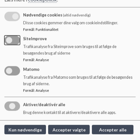
Hvordan sikrer vi at få den feedback, de undrende 
Nødvendige cookies
(altid nødvendig)
spørgsmål fra forældrene, som vi gerne vil have?
Disse cookies gemmer dine valg om cookieindstillinger.
Deltagelse i forældremøderne
Formål
:
Funktionalitet
Den gode klasse:
SiteImprove
Trafikanalyse fra Siteimprove som bruges til at følge de
Facilitering 0., 1. 4. og 7. kl - og når det bliver efterspurgt. - 
besøgendes brug af siderne
Kommentarer: Ift. emner, rådgiver ift. hvem man skal 
Formål
:
Analyse
henvende sig til i forskellige situationer. Hvad ligger der i 
faciliteringsrollen?
Matomo
Kampagneindsats
Trafikanalyse fra Matomo som bruges til at følge de besøgendes
Timing - hvornår ligger den gode klasse - tidligt på året?
brug af siderne.
Formål
:
Analyse
Hjemmesiden kan være en god måde at få budskabet ud 
ift. skolebestyrelsens rolle.
Aktiver/deaktivér alle
Den gode overgang fra 6.-7. klasse:
Brug denne kontakt til at aktivere/deaktivere alle apps.
Italesættelse af de gode historier - f.eks. forældre og elever.
Kun nødvendige
Accepter valgte
Accepter alle
Kommunikation, når tingene i klassen går skævt.