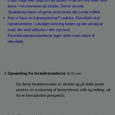
chips, kage eller popcorn på skolen. Popcorn må heller ikke 
laves i microovnene på skolen. Det er usundt. 
Skolebestyrelsen vil gerne promovere det sunde måltid.
Kan vi have en kakaoautomat? Ledelse: Elevrådet skal 
repræsenteres i udvalget omkring boden og det udvalg af 
mad, der skal udbydes i den nye bod. 
Elevrådsrepræsentanterne tager dette med videre til 
elevrådet.
Opsamling fra forældremøderne 
10-15 min.
De fleste forældremøder er afviklet og på dette punkt 
ønskes en evaluering af bestyrelsens rolle og indlæg, ud 
fra et fremadrettet perspektiv.