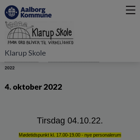
G
Klarup Skole
å
Skolebestyrelsen
Dagsordener og referater
4. oktober
t
2022
i
l
h
4. oktober 2022
o
v
e
d
i
Tirsdag 04.10.22.
n
d
Mødetidspunkt kl. 17.00-19.00 - nye personalerum
h