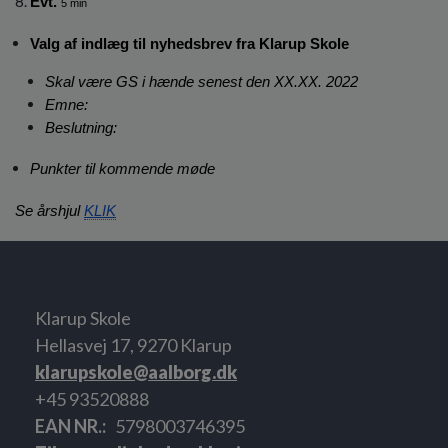
Evt. 
5 min
Valg af indlæg til nyhedsbrev fra Klarup Skole
Skal være GS i hænde senest den XX.XX. 2022
Emne: 
Beslutning:
Punkter til kommende møde
Se årshjul 
KLIK
Klarup Skole
Hellasvej 17, 9270 Klarup
klarupskole@aalborg.dk
+45 93520888
EAN NR.
5798003746395