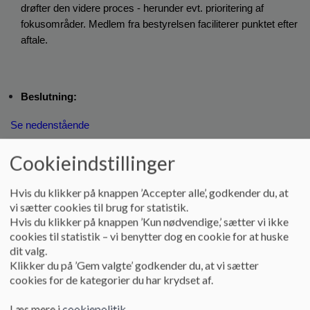
drøfter den videre proces - herunder evt. prioritering af 
fokusområder. Medlem fra bestyrelsen faciliterer punktet efter 
aftale.
Beslutning:
Se nedenstående
Evt. korte kommentarer:
Cookieindstillinger
Ønske om at arbejde med flere ting i bestyrelsen. Hvor skal 
Hvis du klikker på knappen ’Accepter alle’, godkender du, at
fokus og energi lægges? Der skal prioriteres. Mulige punkter 
vi sætter cookies til brug for statistik.
der skal prioriteres (på kommende møde):
Hvis du klikker på knappen ’Kun nødvendige,’ sætter vi ikke
cookies til statistik – vi benytter dog en cookie for at huske
dit valg.
Klikker du på ’Gem valgte’ godkender du, at vi sætter
Samarbejdet mellem forældreråd og skolebestyrelsen: 
cookies for de kategorier du har krydset af.
Afholdelse af temaaften
Aktivering af forældrerødder som ambassadører:
Læs mere i
cookiepolitik
.