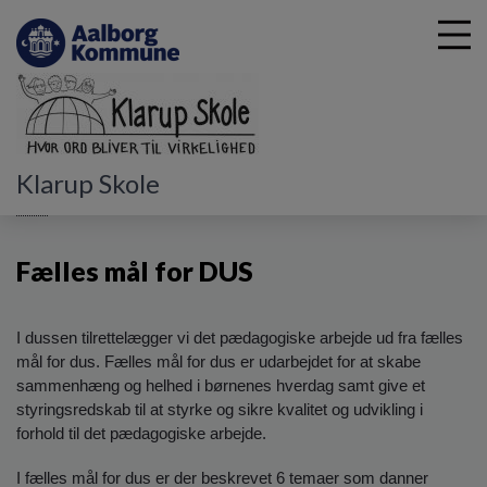
G
Klarup Skole
å
DUS
Fælles mål for DUS
t
i
Fælles mål for DUS
l
h
o
v
I dussen tilrettelægger vi det pædagogiske arbejde ud fra fælles
e
mål for dus. Fælles mål for dus er udarbejdet for at skabe
d
sammenhæng og helhed i børnenes hverdag samt give et
i
styringsredskab til at styrke og sikre kvalitet og udvikling i
n
forhold til det pædagogiske arbejde.
d
h
I fælles mål for dus er der beskrevet 6 temaer som danner