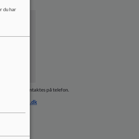
r du har
Nielsen
 kan altid kontaktes på telefon.
ndhedsvejen.dk