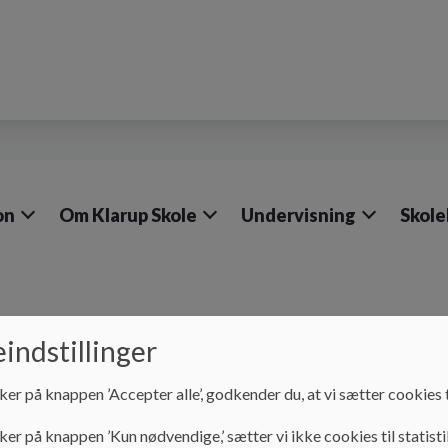
on
Om Klarup Skole
Undervisning
Skole
indstillinger
Kontakt
Øvrige samarbejdspartnere
Skolesundh
ker på knappen ’Accepter alle’, godkender du, at vi sætter cookies t
Skolesundhedsplejer
ker på knappen ’Kun nødvendige,’ sætter vi ikke cookies til statisti