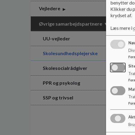
benytter dog
Vejledere
Klikker du p
krydset af.
Øvrige samarbejdspartnere
Læs mere i
UU-vejleder
Nød
Dis
Skolesundhedsplejerske
For
Sit
Skolesocialrådgiver
Traf
For
PPR og psykolog
Ma
SSP og trivsel
Tra
For
Akt
Brug