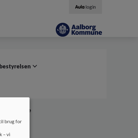
login
bestyrelsen
edsplejerske
il brug for
ske
k – vi