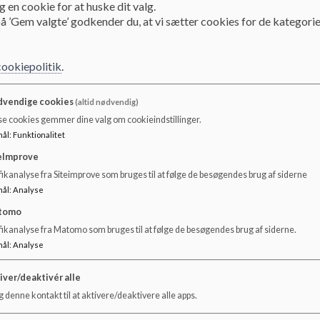
 en cookie for at huske dit valg.
å ’Gem valgte’ godkender du, at vi sætter cookies for de kategorie
cookiepolitik
.
Annemette Aakjær 
vendige cookies
(altid nødvendig)
Tlf.: 25 20 80 78
se cookies gemmer dine valg om cookieindstillinger.
mål
:
Funktionalitet
eImprove
ikanalyse fra Siteimprove som bruges til at følge de besøgendes brug af siderne
mål
:
Analyse
Træffes primært mandag, onsdag og torsdag på skolen, men
tomo
fikanalyse fra Matomo som bruges til at følge de besøgendes brug af siderne.
Personfølsomme oplysning på skrift modtages gennem
su
mål
:
Analyse
iver/deaktivér alle
 denne kontakt til at aktivere/deaktivere alle apps.