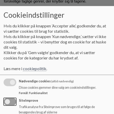
forskellige faglige genrer, der knytter sig til fagene. 
o
l
Nye fag
d
Cookieindstillinger
Fra 7. klassetrin møder eleverne nye fag som fysik/kemi, 
e
t
biologi, geografi og fra 8. klassetrin samfundsfag.
Hvis du klikker på knappen ’Accepter alle’, godkender du, at
vi sætter cookies til brug for statistik.
Obligatoriske valgfag 7. og 8. klassetrin
Hvis du klikker på knappen ’Kun nødvendige,’ sætter vi ikke
I 2018 besluttede Regeringen at indføre et  obligatorisk to-årigt 
cookies til statistik – vi benytter dog en cookie for at huske
praktisk/musisk valgfag, som skal afsluttes med en prøve i 
dit valg.
løbet af 8. klassetrin. Prøvekarakteren påføres elevernes 
Klikker du på ’Gem valgte’ godkender du, at vi sætter
afsluttende prøvebevis. På Klarup skole udbyder vi alle fire 
cookies for de kategorier du har krydset af.
valgfag: Håndværk & design, musik, madkundskab og 
billedkunst. I slutningen af 6. klasse skal eleverne vælge, hvilket 
Læs mere i
cookiepolitik
.
valgfag de
Nødvendige cookies
(altid nødvendig)
Valgfag 9. klassetrin
Disse cookies gemmer dine valg om cookieindstillinger.
I 9. klasse vælger eleverne et valgfag for et halvt år ad gangen. 
Formål
:
Funktionalitet
Det kan fx. være Filmkundskab, madlavning, Kreative 
kreationer, Drama, Krop og bevægelse, Naturfag mv. 
SiteImprove
Trafikanalyse fra Siteimprove som bruges til at følge de
Projektopgaven
besøgendes brug af siderne