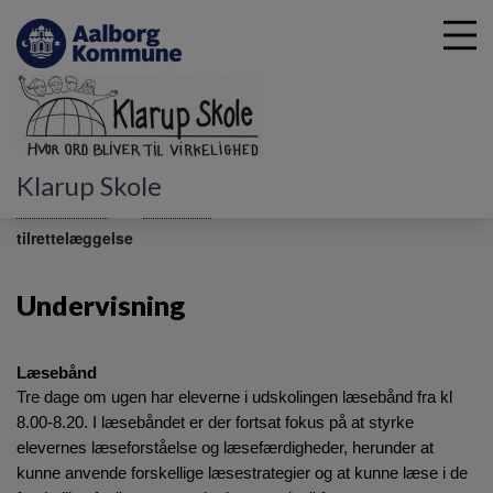
G
Klarup Skole
å
Undervisning
Udskoling
Undervisningens
t
tilrettelæggelse
i
l
h
Undervisning
o
v
e
Læsebånd
d
Tre dage om ugen har eleverne i udskolingen læsebånd fra kl 
i
8.00-8.20. I læsebåndet er der fortsat fokus på at styrke 
n
elevernes læseforståelse og læsefærdigheder, herunder at 
d
kunne anvende forskellige læsestrategier og at kunne læse i de 
h