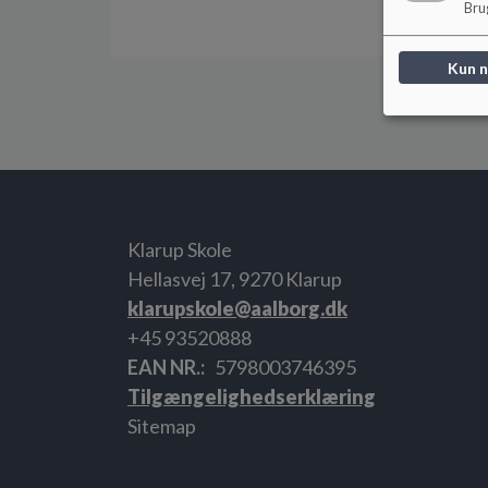
Brug
Kun 
Klarup Skole
Hellasvej 17, 9270 Klarup
klarupskole@aalborg.dk
+45 93520888
EAN NR.
5798003746395
Tilgængelighedserklæring
Sitemap