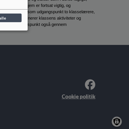
m skole og hjem er fortsat vigtig, og 
i udskolingen har som udgangspunkt to klasselærere, 
alle
rsoner koordinerer klassens aktiviteter og 
egår som udgangspunkt også gennem 
Cookie politik