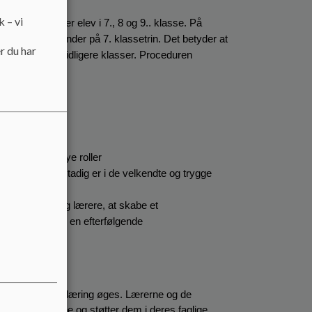
k – vi
ing, når man er elev i 7., 8 og 9.. klasse. På 
, når de begynder på 7. klassetrin. Det betyder at 
r du har
 tværs af de tidligere klasser. Proceduren 
in. 
s og afprøve nye roller
hvor eleverne stadig er i de velkendte og trygge 
 kammerater og lærere, at skabe et 
 overgangen til en efterfølgende 
nsvar for egen læring øges. Lærerne og de 
akt med eleverne og støtter dem i deres faglige, 