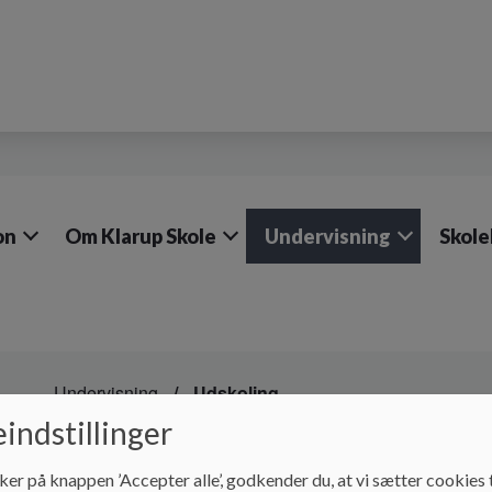
on
Om Klarup Skole
Undervisning
Skole
Undervisning
Udskoling
indstillinger
Udskolingen
ker på knappen ’Accepter alle’, godkender du, at vi sætter cookies t