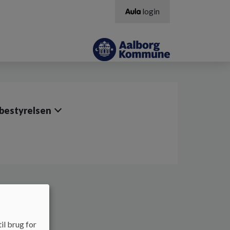
login
bestyrelsen
il brug for