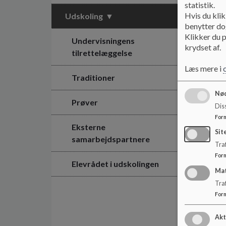
statistik.
Hvis du klik
Udskoling
benytter dog
Klikker du p
Undervisningens
krydset af.
tilrettelæggelse
Læs mere i
Traditioner
Nød
Prøver
Dis
For
Eksterne
Sit
samarbejdspartnere
Traf
For
Elevrådet i udskolingen
Ma
Tra
For
Akt