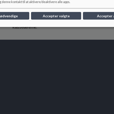
 denne kontakt til at aktivere/deaktivere alle apps.
personlige og sociale udvikling. Den gode kommunikation melle
klasselærerne er stadig det vigtigste bindeled. Alle klasser 
nødvendige
Accepter valgte
Accepter 
der i samarbejde med resten af lærerteamet og relevante fagpe
trivselsarbejde. Kontakten med forældre og forældreråd for
klasselærerne.