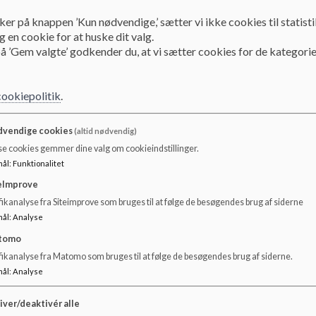
ker på knappen ’Kun nødvendige,’ sætter vi ikke cookies til statisti
På Klarup Skole tilhører man udskolingen - også kaldet 3. afdel
 en cookie for at huske dit valg.
Klarup Skole dannes der nye klasser, som eleverne starter op i
å ’Gem valgte’ godkender du, at vi sætter cookies for de kategorie
de “gamle” 6. klasser brydes op, og der dannes nye klasser på
omkring dannelse af nye klasser starter i foråret på 6. klassetr
cookiepolitik
.
Formålet med at danne nye klasser er:
vendige cookies
(altid nødvendig)
se cookies gemmer dine valg om cookieindstillinger.
at støtte elevernes behov for at udvide deres omgangskred
mål
:
Funktionalitet
at træne eleverne i at skabe nye relationer på et tidspunkt, 
eImprove
rammer på skolen.
ikanalyse fra Siteimprove som bruges til at følge de besøgendes brug af siderne
at give den enkelte elev en mulighed for, i samarbejde med
mål
:
Analyse
studieforberedende læringsmiljø i udskolingen, der kan lette
tomo
ungdomsuddannelse.
fikanalyse fra Matomo som bruges til at følge de besøgendes brug af siderne.
mål
:
Analyse
De faglige krav og kravene til elevernes selvstændighed og a
iver/deaktivér alle
trivselspædagoger, der er tilknyttet udskolingen er  i tæt kont