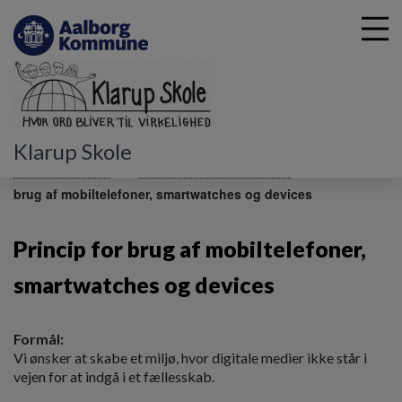
G
Klarup Skole
å
Skolebestyrelsen
Principper for Klarup Skole
Princip for
t
brug af mobiltelefoner, smartwatches og devices
i
l
h
Princip for brug af mobiltelefoner,
o
v
smartwatches og devices
e
d
i
Formål:
n
Vi ønsker at skabe et miljø, hvor digitale medier ikke står i
d
vejen for at indgå i et fællesskab.
h