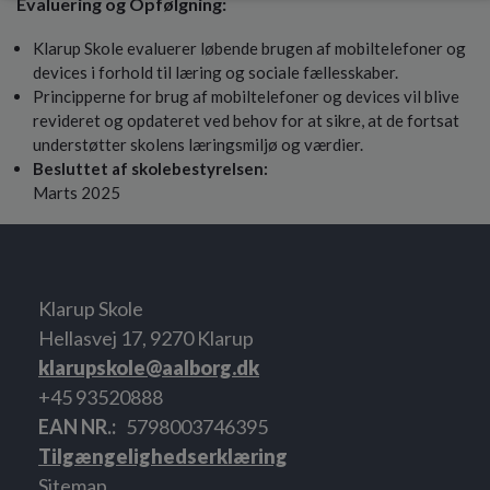
Evaluering og Opfølgning:
Klarup Skole evaluerer løbende brugen af mobiltelefoner og
devices i forhold til læring og sociale fællesskaber.
Principperne for brug af mobiltelefoner og devices vil blive
revideret og opdateret ved behov for at sikre, at de fortsat
understøtter skolens læringsmiljø og værdier.
Besluttet af skolebestyrelsen:
Marts 2025
Klarup Skole
Hellasvej 17, 9270 Klarup
klarupskole@aalborg.dk
+45 93520888
EAN NR.
5798003746395
Tilgængelighedserklæring
Sitemap